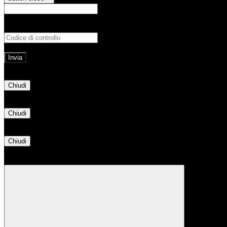
E-mail
Verrà inviato un messaggio all'indirizz
Non hai una e-mail associata al nome utente? Effettua il reset della password tram
E-mail inviata, si prega di controllare la casella di posta elettronica!
Errore
Chiudi
Successo
Chiudi
Informazione
Chiudi
Attendere...
Attendere il completamento dell'operazione...