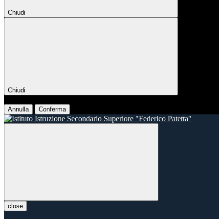
Chiudi
Chiudi
Conferma
Annulla
Conferma
close