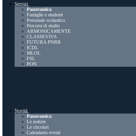
Servizi
Panoramica
Famiglie e studenti
Personale scolastico
Percorsi di studio
ARMONICAMENTE
CLASSEVIVA
FUTURA PNRR
ICDL
MLOL
FSL
PON
Novità
Panoramica
Le notizie
Le circolari
Calendario eventi