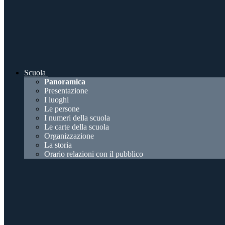
Scuola
Panoramica
Presentazione
I luoghi
Le persone
I numeri della scuola
Le carte della scuola
Organizzazione
La storia
Orario relazioni con il pubblico