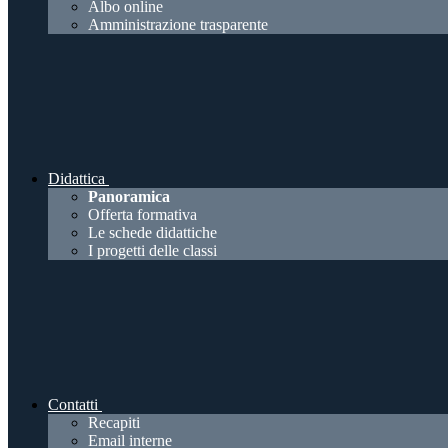
Albo online
Amministrazione trasparente
Didattica
Panoramica
Offerta formativa
Le schede didattiche
I progetti delle classi
Contatti
Recapiti
Email interne