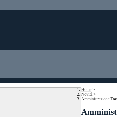
Home
>
Novità
>
Amministrazione Tra
Amministr