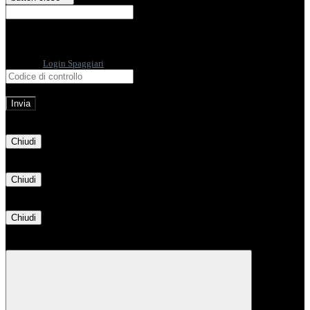
E-mail
Verrà inviato un messaggio
all'indirizzo indicato con le istruzioni necessarie.
Non hai una e-mail associata al nome utente? Effettua il reset della password
tramite la
Login Spaggiari
E-mail inviata, si prega di controllare la casella di posta elettronica!
Errore
Chiudi
Successo
Chiudi
Informazione
Chiudi
Attendere...
Attendere il completamento dell'operazione...