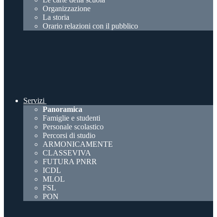
Organizzazione
La storia
Orario relazioni con il pubblico
Servizi
Panoramica
Famiglie e studenti
Personale scolastico
Percorsi di studio
ARMONICAMENTE
CLASSEVIVA
FUTURA PNRR
ICDL
MLOL
FSL
PON