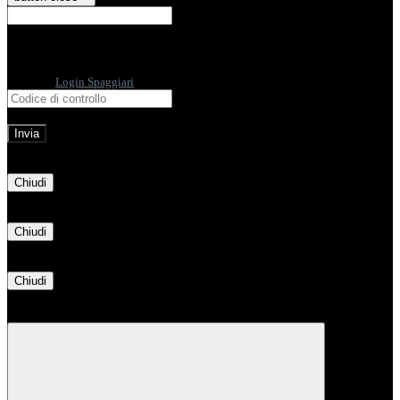
E-mail
Verrà inviato un messaggio
all'indirizzo indicato con le istruzioni necessarie.
Non hai una e-mail associata al nome utente? Effettua il reset della password
tramite la
Login Spaggiari
E-mail inviata, si prega di controllare la casella di posta elettronica!
Errore
Chiudi
Successo
Chiudi
Informazione
Chiudi
Attendere...
Attendere il completamento dell'operazione...