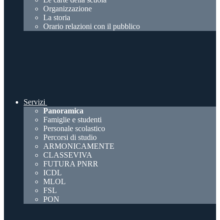
Organizzazione
La storia
Orario relazioni con il pubblico
Servizi
Panoramica
Famiglie e studenti
Personale scolastico
Percorsi di studio
ARMONICAMENTE
CLASSEVIVA
FUTURA PNRR
ICDL
MLOL
FSL
PON