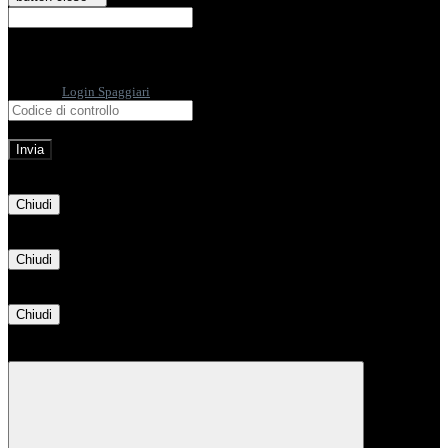
E-mail
Verrà inviato un messaggio
all'indirizzo indicato con le istruzioni necessarie.
Non hai una e-mail associata al nome utente? Effettua il reset della password
tramite la
Login Spaggiari
E-mail inviata, si prega di controllare la casella di posta elettronica!
Errore
Chiudi
Successo
Chiudi
Informazione
Chiudi
Attendere...
Attendere il completamento dell'operazione...