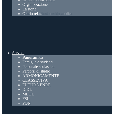
Organizzazione
La storia
Orario relazioni con il pubblico
Servizi
Panoramica
Famiglie e studenti
Personale scolastico
Percorsi di studio
ARMONICAMENTE
CLASSEVIVA
FUTURA PNRR
ICDL
MLOL
FSL
PON