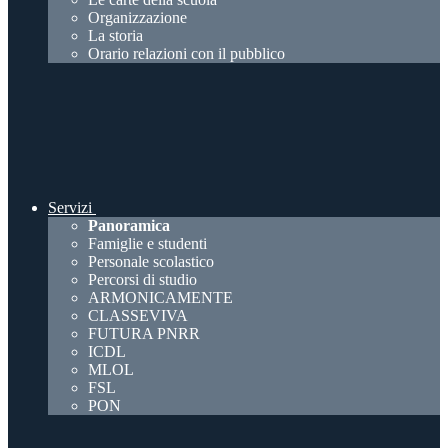
Organizzazione
La storia
Orario relazioni con il pubblico
Servizi
Panoramica
Famiglie e studenti
Personale scolastico
Percorsi di studio
ARMONICAMENTE
CLASSEVIVA
FUTURA PNRR
ICDL
MLOL
FSL
PON