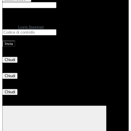
E-mail
Verrà inviato un messaggio
all'indirizzo indicato con le istruzioni necessarie.
Non hai una e-mail associata al nome utente? Effettua il reset della password
tramite la
Login Spaggiari
E-mail inviata, si prega di controllare la casella di posta elettronica!
Errore
Chiudi
Successo
Chiudi
Informazione
Chiudi
Attendere...
Attendere il completamento dell'operazione...