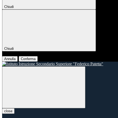
Chiudi
Chiudi
Conferma
Annulla
Conferma
close