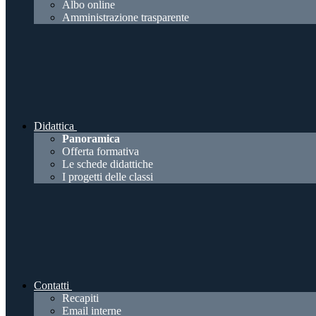
Albo online
Amministrazione trasparente
Didattica
Panoramica
Offerta formativa
Le schede didattiche
I progetti delle classi
Contatti
Recapiti
Email interne