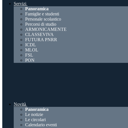
Servizi
Panoramica
Famiglie e studenti
Personale scolastico
Percorsi di studio
ARMONICAMENTE
CLASSEVIVA
FUTURA PNRR
ICDL
MLOL
FSL
PON
Novità
Panoramica
Le notizie
Le circolari
Calendario eventi