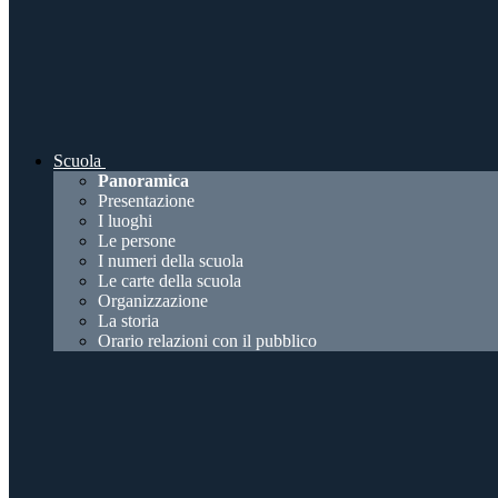
Scuola
Panoramica
Presentazione
I luoghi
Le persone
I numeri della scuola
Le carte della scuola
Organizzazione
La storia
Orario relazioni con il pubblico