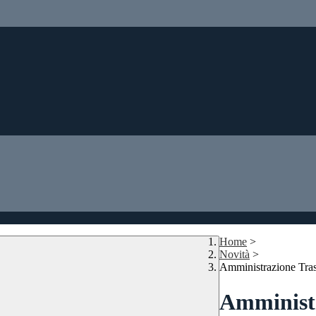
Home
>
Novità
>
Amministrazione Tra
Amministr