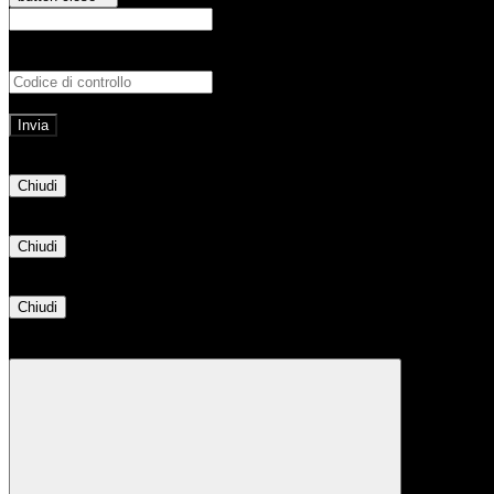
E-mail
Verrà inviato un messaggio all'indirizz
Non hai una e-mail associata al nome utente? Effettua il reset della password tram
E-mail inviata, si prega di controllare la casella di posta elettronica!
Errore
Chiudi
Successo
Chiudi
Informazione
Chiudi
Attendere...
Attendere il completamento dell'operazione...