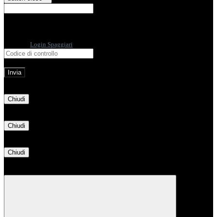
E-mail
Verrà inviato un messaggio
all'indirizzo indicato con le istruzioni necessarie.
Non hai una e-mail associata al nome utente? Effettua il reset della password
tramite la
Login Spaggiari
E-mail inviata, si prega di controllare la casella di posta elettronica!
Errore
Chiudi
Successo
Chiudi
Informazione
Chiudi
Attendere...
Attendere il completamento dell'operazione...