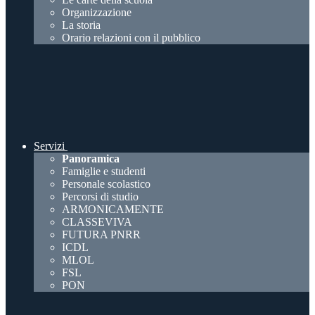
Organizzazione
La storia
Orario relazioni con il pubblico
Servizi
Panoramica
Famiglie e studenti
Personale scolastico
Percorsi di studio
ARMONICAMENTE
CLASSEVIVA
FUTURA PNRR
ICDL
MLOL
FSL
PON