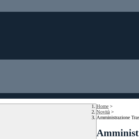
Home
>
Novità
>
Amministrazione Tra
Amministr