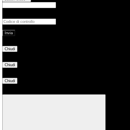
E-mail
Verrà inviato un messaggio all'indirizz
Non hai una e-mail associata al nome utente? Effettua il reset della password tram
E-mail inviata, si prega di controllare la casella di posta elettronica!
Errore
Chiudi
Successo
Chiudi
Informazione
Chiudi
Attendere...
Attendere il completamento dell'operazione...