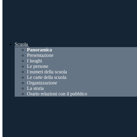
Scuola
Panoramica
Presentazione
I luoghi
Le persone
I numeri della scuola
Le carte della scuola
Organizzazione
La storia
Orario relazioni con il pubblico