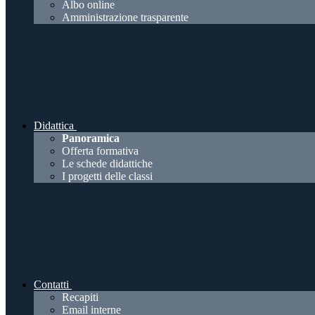
Albo online
Amministrazione trasparente
Didattica
Panoramica
Offerta formativa
Le schede didattiche
I progetti delle classi
Contatti
Recapiti
Email interne