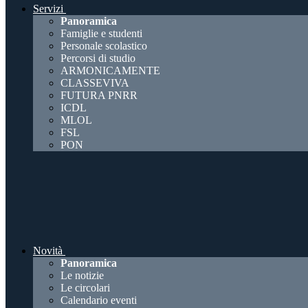
Servizi
Panoramica
Famiglie e studenti
Personale scolastico
Percorsi di studio
ARMONICAMENTE
CLASSEVIVA
FUTURA PNRR
ICDL
MLOL
FSL
PON
Novità
Panoramica
Le notizie
Le circolari
Calendario eventi