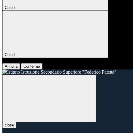
Chiudi
Chiudi
Conferma
Annulla
Conferma
close