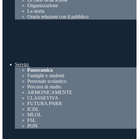
Organizzazione
La storia
Orario relazioni con il pubblico
Servizi
Panoramica
Famiglie e studenti
Personale scolastico
Percorsi di studio
ARMONICAMENTE
CLASSEVIVA
FUTURA PNRR
ICDL
MLOL
FSL
PON