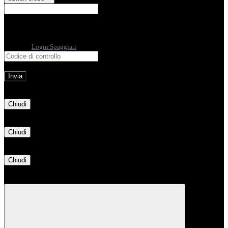
E-mail
Verrà inviato un messaggio
all'indirizzo indicato con le istruzioni necessarie.
Non hai una e-mail associata al nome utente? Effettua il reset della password
tramite la
Login Spaggiari
E-mail inviata, si prega di controllare la casella di posta elettronica!
Errore
Chiudi
Successo
Chiudi
Informazione
Chiudi
Attendere...
Attendere il completamento dell'operazione...