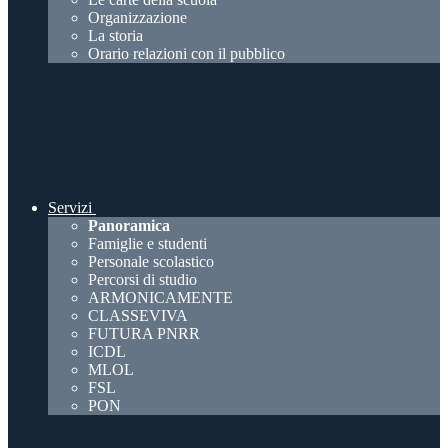
Organizzazione
La storia
Orario relazioni con il pubblico
Servizi
Panoramica
Famiglie e studenti
Personale scolastico
Percorsi di studio
ARMONICAMENTE
CLASSEVIVA
FUTURA PNRR
ICDL
MLOL
FSL
PON