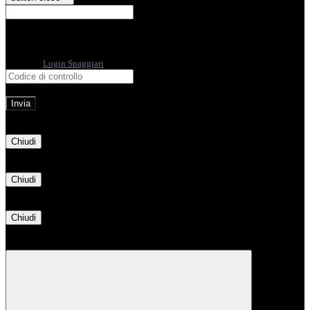
E-mail
Verrà inviato un messaggio
all'indirizzo indicato con le istruzioni necessarie.
Non hai una e-mail associata al nome utente? Effettua il reset della password
tramite la
Login Spaggiari
E-mail inviata, si prega di controllare la casella di posta elettronica!
Errore
Chiudi
Successo
Chiudi
Informazione
Chiudi
Attendere...
Attendere il completamento dell'operazione...