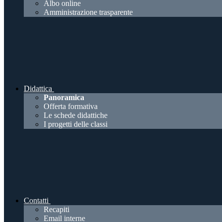
Albo online
Amministrazione trasparente
Didattica
Panoramica
Offerta formativa
Le schede didattiche
I progetti delle classi
Contatti
Recapiti
Email interne