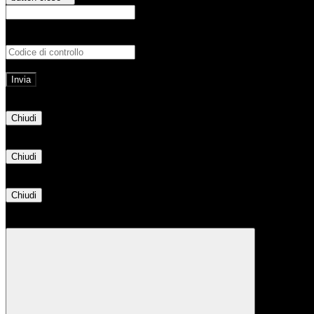
E-mail
Verrà inviato un messaggio all'indirizz
Non hai una e-mail associata al nome utente? Effettua il reset della password tram
E-mail inviata, si prega di controllare la casella di posta elettronica!
Errore
Chiudi
Successo
Chiudi
Informazione
Chiudi
Attendere...
Attendere il completamento dell'operazione...