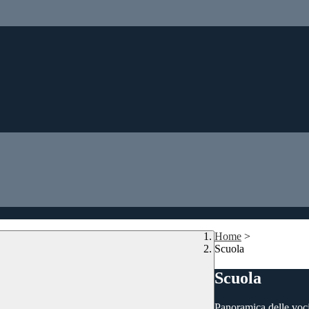
Home
>
Scuola
Scuola
Panoramica delle voc