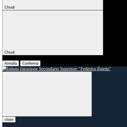
Chiudi
Chiudi
Conferma
Annulla
Conferma
close