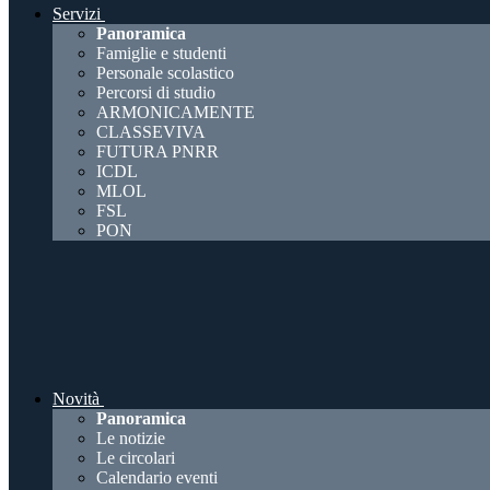
Servizi
Panoramica
Famiglie e studenti
Personale scolastico
Percorsi di studio
ARMONICAMENTE
CLASSEVIVA
FUTURA PNRR
ICDL
MLOL
FSL
PON
Novità
Panoramica
Le notizie
Le circolari
Calendario eventi