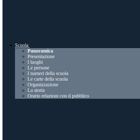
Scuola
Panoramica
Presentazione
I luoghi
Le persone
I numeri della scuola
Le carte della scuola
Organizzazione
La storia
Orario relazioni con il pubblico