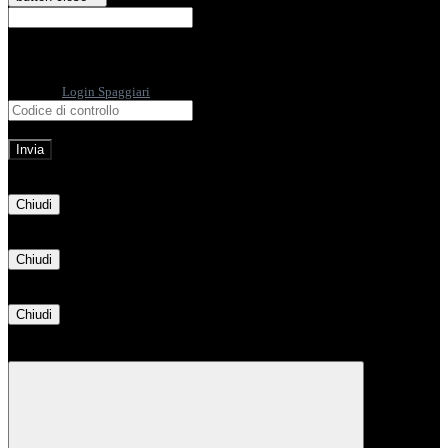
E-mail
Verrà inviato un messaggio
all'indirizzo indicato con le istruzioni necessarie.
Non hai una e-mail associata al nome utente? Effettua il reset della password
tramite la
Login Spaggiari
E-mail inviata, si prega di controllare la casella di posta elettronica!
Errore
Chiudi
Successo
Chiudi
Informazione
Chiudi
Attendere...
Attendere il completamento dell'operazione...