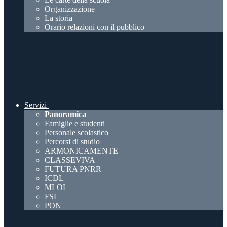
Organizzazione
La storia
Orario relazioni con il pubblico
Servizi
Panoramica
Famiglie e studenti
Personale scolastico
Percorsi di studio
ARMONICAMENTE
CLASSEVIVA
FUTURA PNRR
ICDL
MLOL
FSL
PON