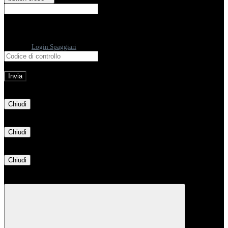
E-mail
Verrà inviato un messaggio
all'indirizzo indicato con le istruzioni necessarie.
Non hai una e-mail associata al nome utente? Effettua il reset della password
tramite la
Login Spaggiari
E-mail inviata, si prega di controllare la casella di posta elettronica!
Errore
Chiudi
Successo
Chiudi
Informazione
Chiudi
Attendere...
Attendere il completamento dell'operazione...