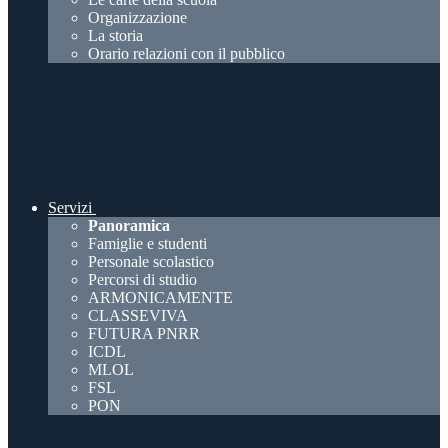
Organizzazione
La storia
Orario relazioni con il pubblico
Servizi
Panoramica
Famiglie e studenti
Personale scolastico
Percorsi di studio
ARMONICAMENTE
CLASSEVIVA
FUTURA PNRR
ICDL
MLOL
FSL
PON