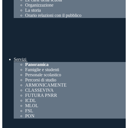
Organizzazione
La storia
Orario relazioni con il pubblico
Servizi
Panoramica
Famiglie e studenti
Personale scolastico
Percorsi di studio
ARMONICAMENTE
CLASSEVIVA
FUTURA PNRR
ICDL
MLOL
FSL
PON