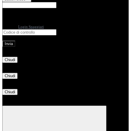
E-mail
Verrà inviato un messaggio
all'indirizzo indicato con le istruzioni necessarie.
Non hai una e-mail associata al nome utente? Effettua il reset della password
tramite la
Login Spaggiari
E-mail inviata, si prega di controllare la casella di posta elettronica!
Errore
Chiudi
Successo
Chiudi
Informazione
Chiudi
Attendere...
Attendere il completamento dell'operazione...