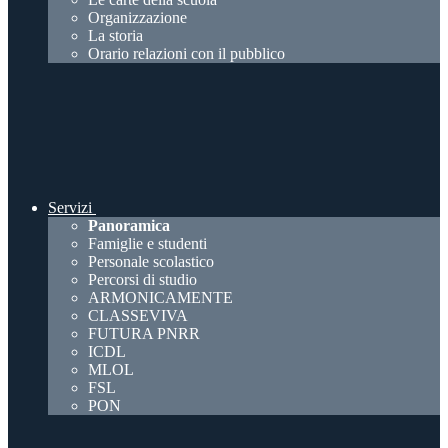
Organizzazione
La storia
Orario relazioni con il pubblico
Servizi
Panoramica
Famiglie e studenti
Personale scolastico
Percorsi di studio
ARMONICAMENTE
CLASSEVIVA
FUTURA PNRR
ICDL
MLOL
FSL
PON