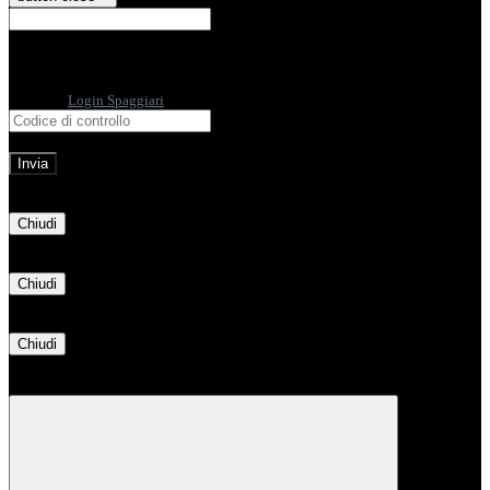
E-mail
Verrà inviato un messaggio
all'indirizzo indicato con le istruzioni necessarie.
Non hai una e-mail associata al nome utente? Effettua il reset della password
tramite la
Login Spaggiari
E-mail inviata, si prega di controllare la casella di posta elettronica!
Errore
Chiudi
Successo
Chiudi
Informazione
Chiudi
Attendere...
Attendere il completamento dell'operazione...