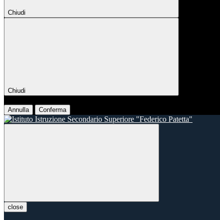
Chiudi
Chiudi
Conferma
Annulla
Conferma
close