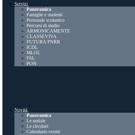
Servizi
Panoramica
Famiglie e studenti
Personale scolastico
Percorsi di studio
ARMONICAMENTE
CLASSEVIVA
FUTURA PNRR
ICDL
MLOL
FSL
PON
Novità
Panoramica
Le notizie
Le circolari
Calendario eventi