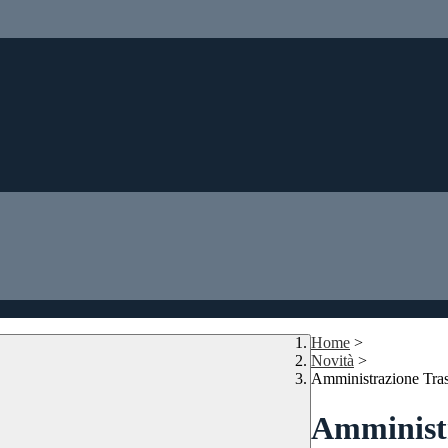
Home
>
Novità
>
Amministrazione Tra
Amministr