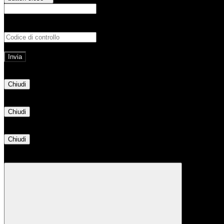
E-mail
Verrà inviato un messaggio all'indirizz
Non hai una e-mail associata al nome utente? Effettua il reset della password tram
E-mail inviata, si prega di controllare la casella di posta elettronica!
Errore
Chiudi
Successo
Chiudi
Informazione
Chiudi
Attendere...
Attendere il completamento dell'operazione...