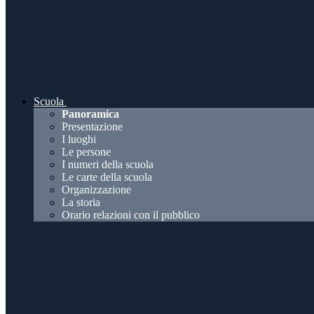
Scuola
Panoramica
Presentazione
I luoghi
Le persone
I numeri della scuola
Le carte della scuola
Organizzazione
La storia
Orario relazioni con il pubblico