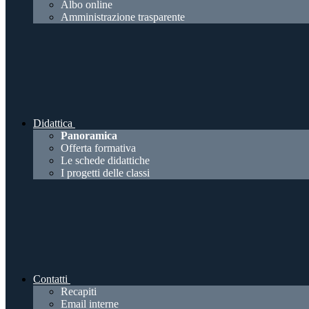
Albo online
Amministrazione trasparente
Didattica
Panoramica
Offerta formativa
Le schede didattiche
I progetti delle classi
Contatti
Recapiti
Email interne