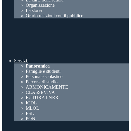
Organizzazione
La storia
Orario relazioni con il pubblico
Servizi
Panoramica
Famiglie e studenti
Personale scolastico
Percorsi di studio
ARMONICAMENTE
CLASSEVIVA
FUTURA PNRR
ICDL
MLOL
FSL
PON