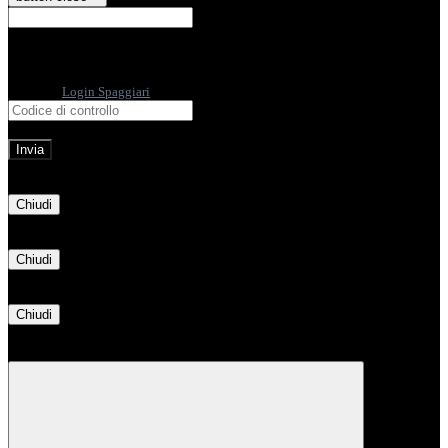
E-mail
Verrà inviato un messaggio
all'indirizzo indicato con le istruzioni necessarie.
Non hai una e-mail associata al nome utente? Effettua il reset della password
tramite la
Login Spaggiari
E-mail inviata, si prega di controllare la casella di posta elettronica!
Errore
Chiudi
Successo
Chiudi
Informazione
Chiudi
Attendere...
Attendere il completamento dell'operazione...