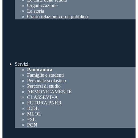
Organizzazione
La storia
Orario relazioni con il pubblico
Servizi
Panoramica
Famiglie e studenti
Personale scolastico
Percorsi di studio
ARMONICAMENTE
CLASSEVIVA
FUTURA PNRR
ICDL
MLOL
FSL
PON