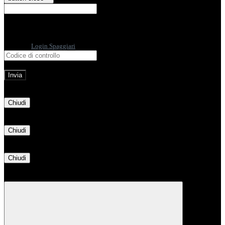
E-mail
Verrà inviato un messaggio
all'indirizzo indicato con le istruzioni necessarie.
Non hai una e-mail associata al nome utente? Effettua il reset della password
tramite la
Login Spaggiari
E-mail inviata, si prega di controllare la casella di posta elettronica!
Errore
Chiudi
Successo
Chiudi
Informazione
Chiudi
Attendere...
Attendere il completamento dell'operazione...