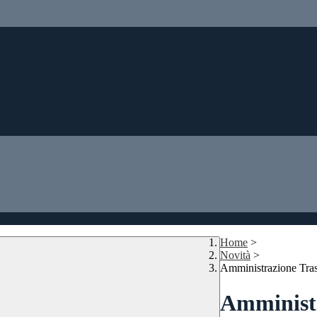
Home
>
Novità
>
Amministrazione Tra
Amministr