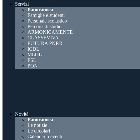
Servizi
Panoramica
Famiglie e studenti
Personale scolastico
Percorsi di studio
ARMONICAMENTE
CLASSEVIVA
FUTURA PNRR
ICDL
MLOL
FSL
PON
Novità
Panoramica
Le notizie
Le circolari
Calendario eventi