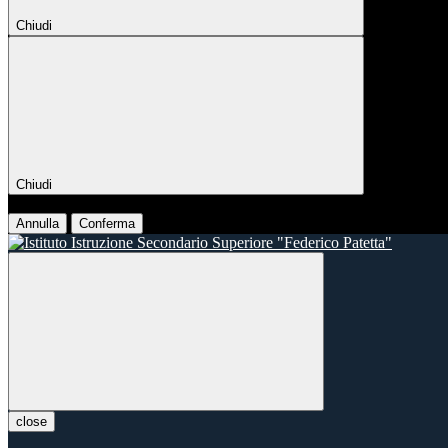
Chiudi
Chiudi
Conferma
Annulla
Conferma
close