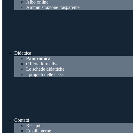
Albo online
Amministrazione trasparente
Didattica
Panoramica
Offerta formativa
Le schede didattiche
I progetti delle classi
Contatti
Recapiti
Email interne