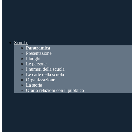
Scuola
Panoramica
Presentazione
I luoghi
Le persone
I numeri della scuola
Le carte della scuola
Organizzazione
La storia
Orario relazioni con il pubblico