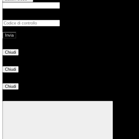
E-mail
Verrà inviato un messaggio all'indirizz
Non hai una e-mail associata al nome utente? Effettua il reset della password tram
E-mail inviata, si prega di controllare la casella di posta elettronica!
Errore
Chiudi
Successo
Chiudi
Informazione
Chiudi
Attendere...
Attendere il completamento dell'operazione...