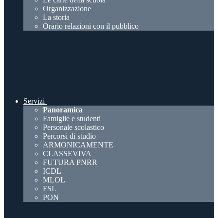
Organizzazione
La storia
Orario relazioni con il pubblico
Servizi
Panoramica
Famiglie e studenti
Personale scolastico
Percorsi di studio
ARMONICAMENTE
CLASSEVIVA
FUTURA PNRR
ICDL
MLOL
FSL
PON