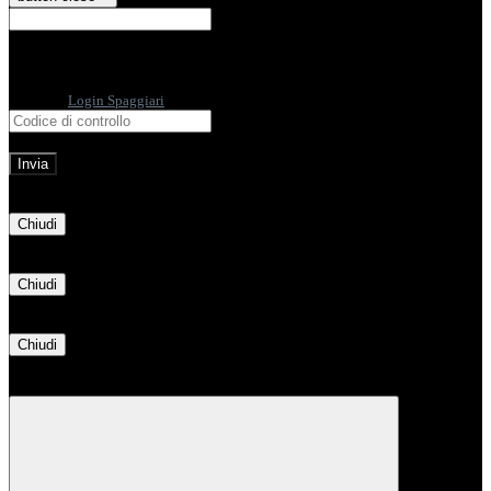
E-mail
Verrà inviato un messaggio
all'indirizzo indicato con le istruzioni necessarie.
Non hai una e-mail associata al nome utente? Effettua il reset della password
tramite la
Login Spaggiari
E-mail inviata, si prega di controllare la casella di posta elettronica!
Errore
Chiudi
Successo
Chiudi
Informazione
Chiudi
Attendere...
Attendere il completamento dell'operazione...