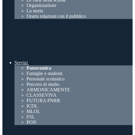
Organizzazione
La storia
Orario relazioni con il pubblico
Servizi
Panoramica
Famiglie e studenti
Personale scolastico
Percorsi di studio
ARMONICAMENTE
CLASSEVIVA
FUTURA PNRR
ICDL
MLOL
FSL
PON