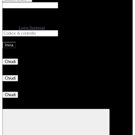
E-mail
Verrà inviato un messaggio
all'indirizzo indicato con le istruzioni necessarie.
Non hai una e-mail associata al nome utente? Effettua il reset della password
tramite la
Login Spaggiari
E-mail inviata, si prega di controllare la casella di posta elettronica!
Errore
Chiudi
Successo
Chiudi
Informazione
Chiudi
Attendere...
Attendere il completamento dell'operazione...