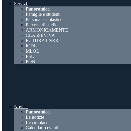
Servizi
Panoramica
Famiglie e studenti
Personale scolastico
Percorsi di studio
ARMONICAMENTE
CLASSEVIVA
FUTURA PNRR
ICDL
MLOL
FSL
PON
Novità
Panoramica
Le notizie
Le circolari
Calendario eventi