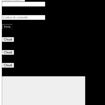
E-mail
Verrà inviato un messaggio all'indirizz
Non hai una e-mail associata al nome utente? Effettua il reset della password tram
E-mail inviata, si prega di controllare la casella di posta elettronica!
Errore
Chiudi
Successo
Chiudi
Informazione
Chiudi
Attendere...
Attendere il completamento dell'operazione...