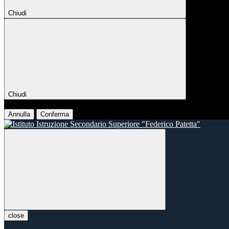
Chiudi
Chiudi
Conferma
Annulla
Conferma
close