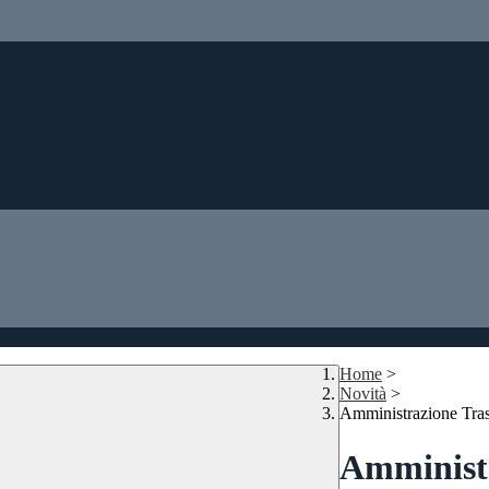
Home
>
Novità
>
Amministrazione Tra
Amministr