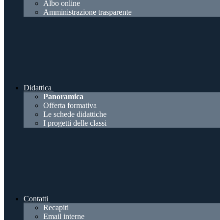
Albo online
Amministrazione trasparente
Didattica
Panoramica
Offerta formativa
Le schede didattiche
I progetti delle classi
Contatti
Recapiti
Email interne