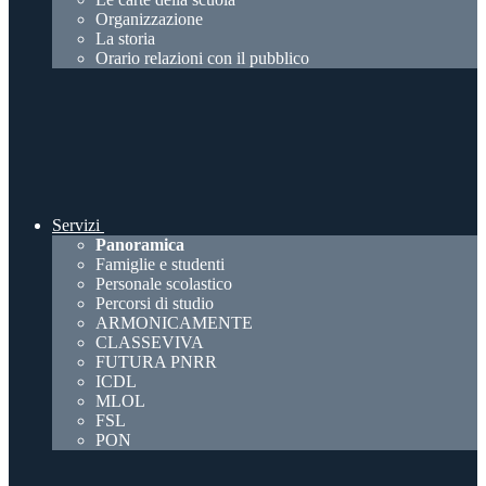
Organizzazione
La storia
Orario relazioni con il pubblico
Servizi
Panoramica
Famiglie e studenti
Personale scolastico
Percorsi di studio
ARMONICAMENTE
CLASSEVIVA
FUTURA PNRR
ICDL
MLOL
FSL
PON