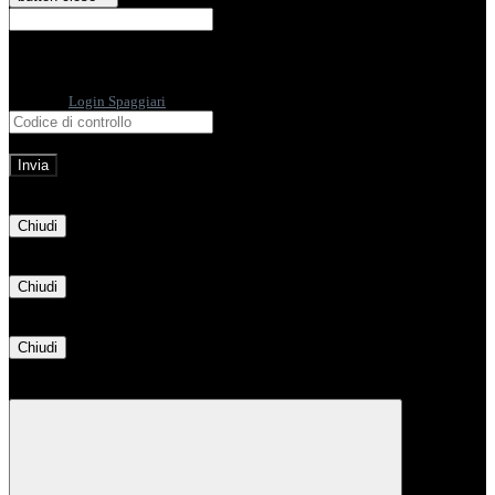
E-mail
Verrà inviato un messaggio
all'indirizzo indicato con le istruzioni necessarie.
Non hai una e-mail associata al nome utente? Effettua il reset della password
tramite la
Login Spaggiari
E-mail inviata, si prega di controllare la casella di posta elettronica!
Errore
Chiudi
Successo
Chiudi
Informazione
Chiudi
Attendere...
Attendere il completamento dell'operazione...