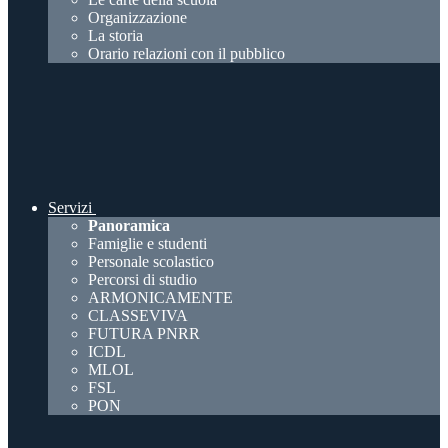
Organizzazione
La storia
Orario relazioni con il pubblico
Servizi
Panoramica
Famiglie e studenti
Personale scolastico
Percorsi di studio
ARMONICAMENTE
CLASSEVIVA
FUTURA PNRR
ICDL
MLOL
FSL
PON