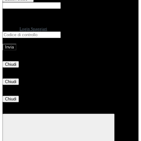
E-mail
Verrà inviato un messaggio
all'indirizzo indicato con le istruzioni necessarie.
Non hai una e-mail associata al nome utente? Effettua il reset della password
tramite la
Login Spaggiari
E-mail inviata, si prega di controllare la casella di posta elettronica!
Errore
Chiudi
Successo
Chiudi
Informazione
Chiudi
Attendere...
Attendere il completamento dell'operazione...