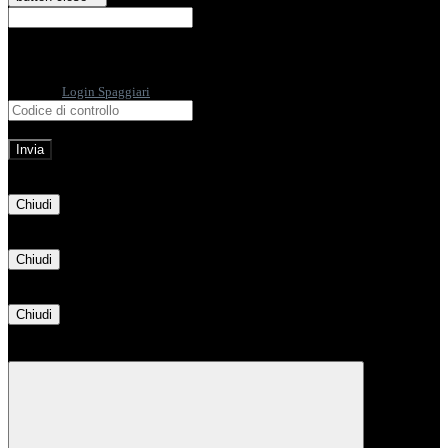
E-mail
Verrà inviato un messaggio
all'indirizzo indicato con le istruzioni necessarie.
Non hai una e-mail associata al nome utente? Effettua il reset della password
tramite la
Login Spaggiari
E-mail inviata, si prega di controllare la casella di posta elettronica!
Errore
Chiudi
Successo
Chiudi
Informazione
Chiudi
Attendere...
Attendere il completamento dell'operazione...