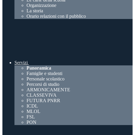
Organizzazione
La storia
Orario relazioni con il pubblico
Servizi
Panoramica
Famiglie e studenti
Personale scolastico
Percorsi di studio
ARMONICAMENTE
CLASSEVIVA
FUTURA PNRR
ICDL
MLOL
FSL
PON