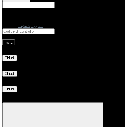
E-mail
Verrà inviato un messaggio
all'indirizzo indicato con le istruzioni necessarie.
Non hai una e-mail associata al nome utente? Effettua il reset della password
tramite la
Login Spaggiari
E-mail inviata, si prega di controllare la casella di posta elettronica!
Errore
Chiudi
Successo
Chiudi
Informazione
Chiudi
Attendere...
Attendere il completamento dell'operazione...