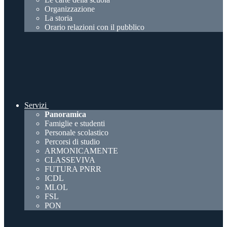
Organizzazione
La storia
Orario relazioni con il pubblico
Servizi
Panoramica
Famiglie e studenti
Personale scolastico
Percorsi di studio
ARMONICAMENTE
CLASSEVIVA
FUTURA PNRR
ICDL
MLOL
FSL
PON