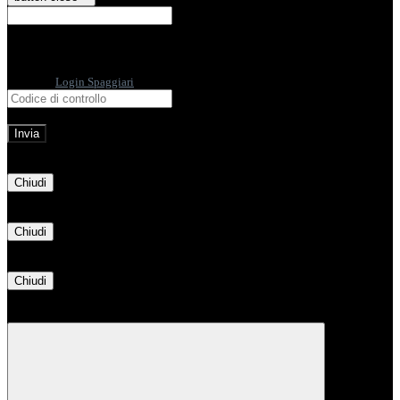
E-mail
Verrà inviato un messaggio
all'indirizzo indicato con le istruzioni necessarie.
Non hai una e-mail associata al nome utente? Effettua il reset della password
tramite la
Login Spaggiari
E-mail inviata, si prega di controllare la casella di posta elettronica!
Errore
Chiudi
Successo
Chiudi
Informazione
Chiudi
Attendere...
Attendere il completamento dell'operazione...