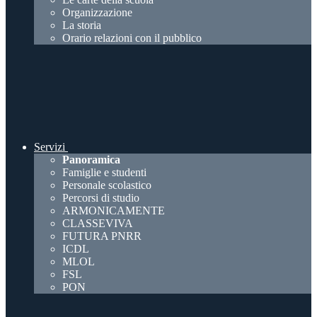
Organizzazione
La storia
Orario relazioni con il pubblico
Servizi
Panoramica
Famiglie e studenti
Personale scolastico
Percorsi di studio
ARMONICAMENTE
CLASSEVIVA
FUTURA PNRR
ICDL
MLOL
FSL
PON