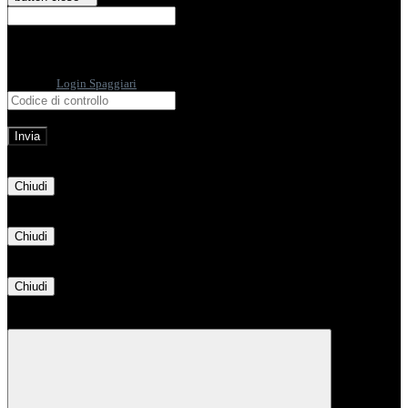
E-mail
Verrà inviato un messaggio
all'indirizzo indicato con le istruzioni necessarie.
Non hai una e-mail associata al nome utente? Effettua il reset della password
tramite la
Login Spaggiari
E-mail inviata, si prega di controllare la casella di posta elettronica!
Errore
Chiudi
Successo
Chiudi
Informazione
Chiudi
Attendere...
Attendere il completamento dell'operazione...