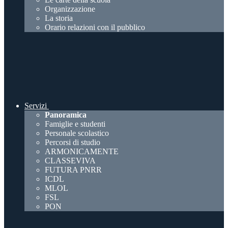
Organizzazione
La storia
Orario relazioni con il pubblico
Servizi
Panoramica
Famiglie e studenti
Personale scolastico
Percorsi di studio
ARMONICAMENTE
CLASSEVIVA
FUTURA PNRR
ICDL
MLOL
FSL
PON