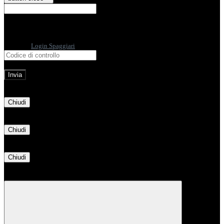
E-mail
Verrà inviato un messaggio
all'indirizzo indicato con le istruzioni necessarie.
Non hai una e-mail associata al nome utente? Effettua il reset della password
tramite la
Login Spaggiari
E-mail inviata, si prega di controllare la casella di posta elettronica!
Errore
Chiudi
Successo
Chiudi
Informazione
Chiudi
Attendere...
Attendere il completamento dell'operazione...