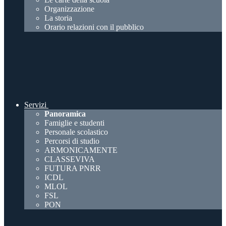
Organizzazione
La storia
Orario relazioni con il pubblico
Servizi
Panoramica
Famiglie e studenti
Personale scolastico
Percorsi di studio
ARMONICAMENTE
CLASSEVIVA
FUTURA PNRR
ICDL
MLOL
FSL
PON