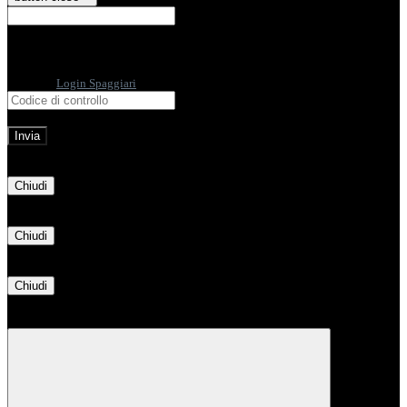
E-mail
Verrà inviato un messaggio
all'indirizzo indicato con le istruzioni necessarie.
Non hai una e-mail associata al nome utente? Effettua il reset della password
tramite la
Login Spaggiari
E-mail inviata, si prega di controllare la casella di posta elettronica!
Errore
Chiudi
Successo
Chiudi
Informazione
Chiudi
Attendere...
Attendere il completamento dell'operazione...