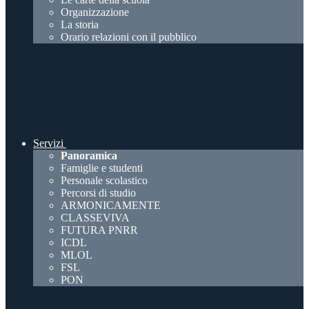
Organizzazione
La storia
Orario relazioni con il pubblico
Servizi
Panoramica
Famiglie e studenti
Personale scolastico
Percorsi di studio
ARMONICAMENTE
CLASSEVIVA
FUTURA PNRR
ICDL
MLOL
FSL
PON