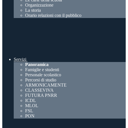
Organizzazione
La storia
Orario relazioni con il pubblico
Servizi
Panoramica
Famiglie e studenti
Personale scolastico
Percorsi di studio
ARMONICAMENTE
CLASSEVIVA
FUTURA PNRR
ICDL
MLOL
FSL
PON