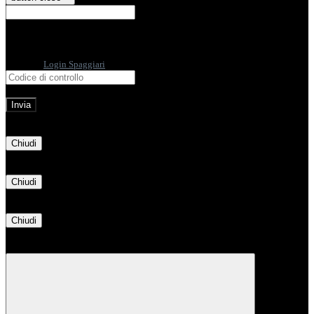
E-mail
Verrà inviato un messaggio
all'indirizzo indicato con le istruzioni necessarie.
Non hai una e-mail associata al nome utente? Effettua il reset della password
tramite la
Login Spaggiari
E-mail inviata, si prega di controllare la casella di posta elettronica!
Errore
Chiudi
Successo
Chiudi
Informazione
Chiudi
Attendere...
Attendere il completamento dell'operazione...