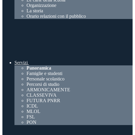
Organizzazione
La storia
Orario relazioni con il pubblico
Servizi
Panoramica
Famiglie e studenti
Personale scolastico
Percorsi di studio
ARMONICAMENTE
CLASSEVIVA
FUTURA PNRR
ICDL
MLOL
FSL
PON