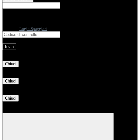
E-mail
Verrà inviato un messaggio
all'indirizzo indicato con le istruzioni necessarie.
Non hai una e-mail associata al nome utente? Effettua il reset della password
tramite la
Login Spaggiari
E-mail inviata, si prega di controllare la casella di posta elettronica!
Errore
Chiudi
Successo
Chiudi
Informazione
Chiudi
Attendere...
Attendere il completamento dell'operazione...