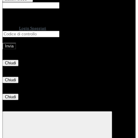
E-mail
Verrà inviato un messaggio
all'indirizzo indicato con le istruzioni necessarie.
Non hai una e-mail associata al nome utente? Effettua il reset della password
tramite la
Login Spaggiari
E-mail inviata, si prega di controllare la casella di posta elettronica!
Errore
Chiudi
Successo
Chiudi
Informazione
Chiudi
Attendere...
Attendere il completamento dell'operazione...