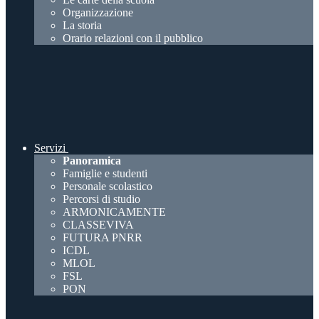
Organizzazione
La storia
Orario relazioni con il pubblico
Servizi
Panoramica
Famiglie e studenti
Personale scolastico
Percorsi di studio
ARMONICAMENTE
CLASSEVIVA
FUTURA PNRR
ICDL
MLOL
FSL
PON