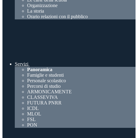
Organizzazione
La storia
Orario relazioni con il pubblico
Servizi
Panoramica
Famiglie e studenti
Personale scolastico
Percorsi di studio
ARMONICAMENTE
CLASSEVIVA
FUTURA PNRR
ICDL
MLOL
FSL
PON