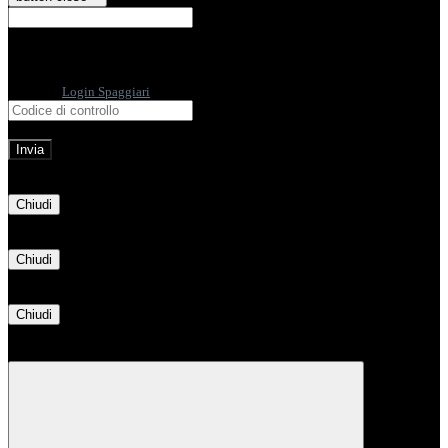
E-mail
Verrà inviato un messaggio
all'indirizzo indicato con le istruzioni necessarie.
Non hai una e-mail associata al nome utente? Effettua il reset della password
tramite la
Login Spaggiari
E-mail inviata, si prega di controllare la casella di posta elettronica!
Errore
Chiudi
Successo
Chiudi
Informazione
Chiudi
Attendere...
Attendere il completamento dell'operazione...