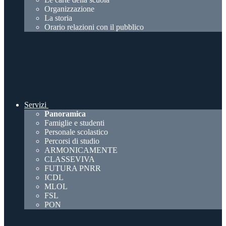
Organizzazione
La storia
Orario relazioni con il pubblico
Servizi
Panoramica
Famiglie e studenti
Personale scolastico
Percorsi di studio
ARMONICAMENTE
CLASSEVIVA
FUTURA PNRR
ICDL
MLOL
FSL
PON