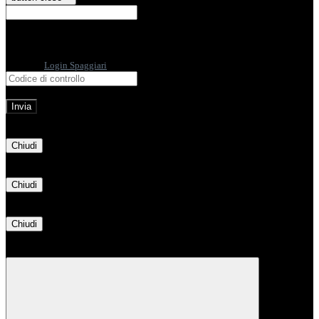
E-mail
Verrà inviato un messaggio
all'indirizzo indicato con le istruzioni necessarie.
Non hai una e-mail associata al nome utente? Effettua il reset della password
tramite la
Login Spaggiari
E-mail inviata, si prega di controllare la casella di posta elettronica!
Errore
Chiudi
Successo
Chiudi
Informazione
Chiudi
Attendere...
Attendere il completamento dell'operazione...