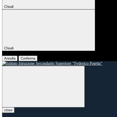
Chiudi
Chiudi
Conferma
Annulla
Conferma
close