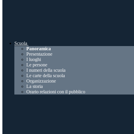
Scuola
Panoramica
Presentazione
I luoghi
Le persone
I numeri della scuola
Le carte della scuola
Organizzazione
La storia
Orario relazioni con il pubblico