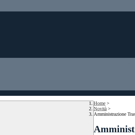
Home
>
Novità
>
Amministrazione Tra
Amministr