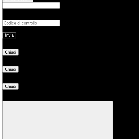
E-mail
Verrà inviato un messaggio all'indirizz
Non hai una e-mail associata al nome utente? Effettua il reset della password tram
E-mail inviata, si prega di controllare la casella di posta elettronica!
Errore
Chiudi
Successo
Chiudi
Informazione
Chiudi
Attendere...
Attendere il completamento dell'operazione...