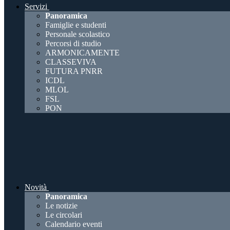
Servizi
Panoramica
Famiglie e studenti
Personale scolastico
Percorsi di studio
ARMONICAMENTE
CLASSEVIVA
FUTURA PNRR
ICDL
MLOL
FSL
PON
Novità
Panoramica
Le notizie
Le circolari
Calendario eventi