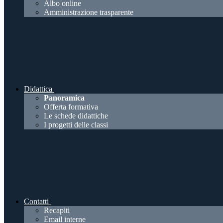
Albo online
Amministrazione trasparente
Didattica
Panoramica
Offerta formativa
Le schede didattiche
I progetti delle classi
Contatti
Recapiti
Email interne