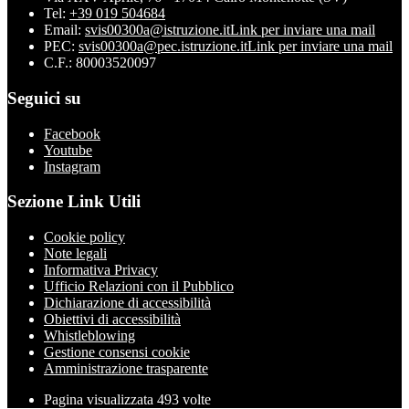
Tel:
+39 019 504684
Email:
svis00300a@istruzione.it
Link per inviare una mail
PEC:
svis00300a@pec.istruzione.it
Link per inviare una mail
C.F.: 80003520097
Seguici su
Facebook
Youtube
Instagram
Sezione Link Utili
Cookie policy
Note legali
Informativa Privacy
Ufficio Relazioni con il Pubblico
Dichiarazione di accessibilità
Obiettivi di accessibilità
Whistleblowing
Gestione consensi cookie
Amministrazione trasparente
Pagina visualizzata
493
volte