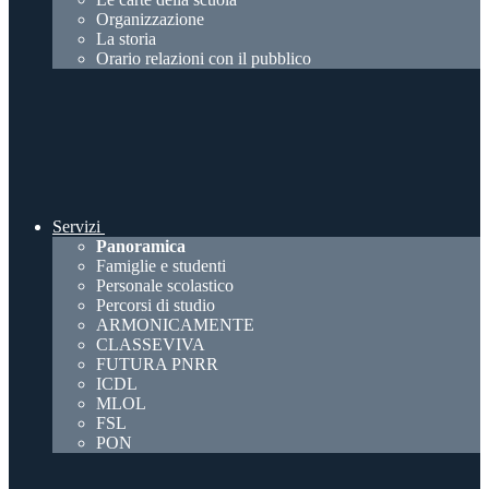
Organizzazione
La storia
Orario relazioni con il pubblico
Servizi
Panoramica
Famiglie e studenti
Personale scolastico
Percorsi di studio
ARMONICAMENTE
CLASSEVIVA
FUTURA PNRR
ICDL
MLOL
FSL
PON