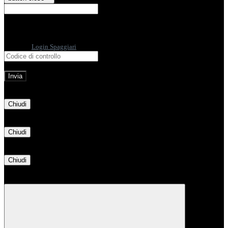
E-mail
Verrà inviato un messaggio
all'indirizzo indicato con le istruzioni necessarie.
Non hai una e-mail associata al nome utente? Effettua il reset della password
tramite la
Login Spaggiari
E-mail inviata, si prega di controllare la casella di posta elettronica!
Errore
Chiudi
Successo
Chiudi
Informazione
Chiudi
Attendere...
Attendere il completamento dell'operazione...