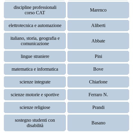
discipline professionali
Marenco
corso CAT
elettrotecnica e automazione
Aliberti
italiano, storia, geografia e
Abbate
comunicazione
lingue straniere
Pini
matematica e informatica
Bove
scienze integrate
Chiarlone
scienze motorie e sportive
Ferraro N.
scienze religiose
Prandi
sostegno studenti con
Basano
disabilità