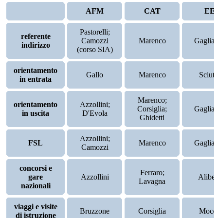
AFM
CAT
EE
Pastorelli;
referente
Camozzi
Marenco
Gagliar
indirizzo
(corso SIA)
orientamento
Gallo
Marenco
Sciutt
in entrata
Marenco;
orientamento
Azzollini;
Corsiglia;
Gagliar
in uscita
D'Evola
Ghidetti
Azzollini;
FSL
Marenco
Gagliar
Camozzi
concorsi e
Ferraro;
gare
Azzollini
Aliber
Lavagna
nazionali
viaggi e visite
Bruzzone
Corsiglia
Mocc
di istruzione