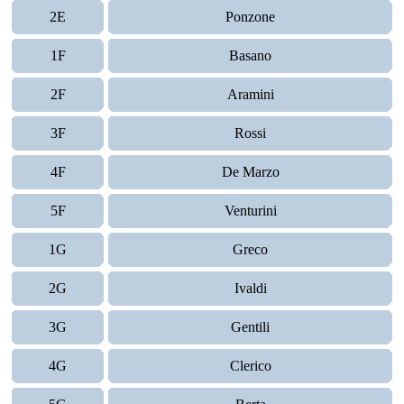
2E
Ponzone
1F
Basano
2F
Aramini
3F
Rossi
4F
De Marzo
5F
Venturini
1G
Greco
2G
Ivaldi
3G
Gentili
4G
Clerico