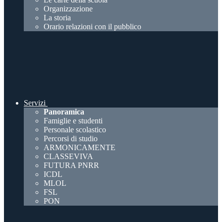
Organizzazione
La storia
Orario relazioni con il pubblico
Servizi
Panoramica
Famiglie e studenti
Personale scolastico
Percorsi di studio
ARMONICAMENTE
CLASSEVIVA
FUTURA PNRR
ICDL
MLOL
FSL
PON