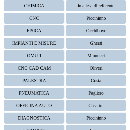
CHIMICA
in attesa di referente
CNC
Piccininno
FISICA
Occhibove
IMPIANTI E MISURE
Ghersi
OMU 1
Minnucci
CNC CAD CAM
Oliveri
PALESTRA
Costa
PNEUMATICA
Pagliero
OFFICINA AUTO
Casarini
DIAGNOSTICA
Piccininno