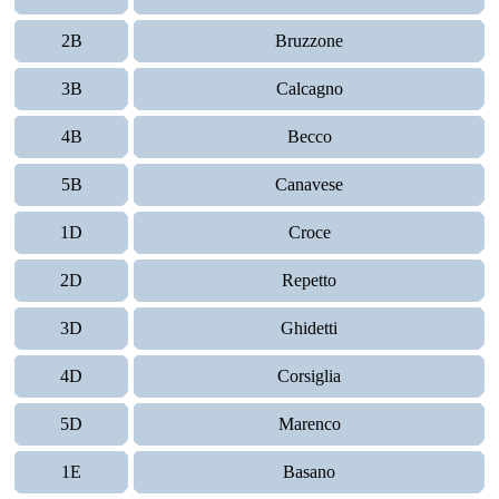
2B
Bruzzone
3B
Calcagno
4B
Becco
5B
Canavese
1D
Croce
2D
Repetto
3D
Ghidetti
4D
Corsiglia
5D
Marenco
1E
Basano