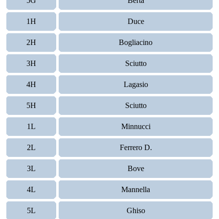
5G
Berta
1H
Duce
2H
Bogliacino
3H
Sciutto
4H
Lagasio
5H
Sciutto
1L
Minnucci
2L
Ferrero D.
3L
Bove
4L
Mannella
5L
Ghiso