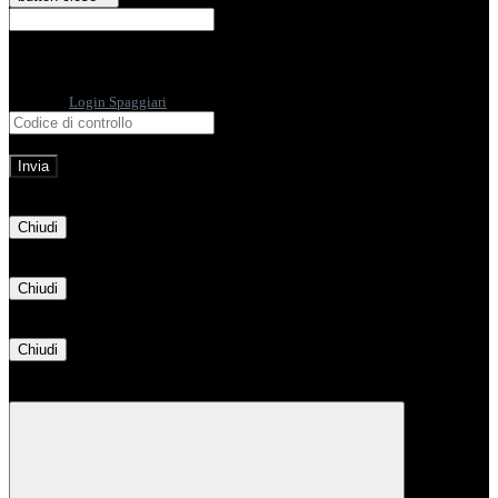
E-mail
Verrà inviato un messaggio
all'indirizzo indicato con le istruzioni necessarie.
Non hai una e-mail associata al nome utente? Effettua il reset della password
tramite la
Login Spaggiari
E-mail inviata, si prega di controllare la casella di posta elettronica!
Errore
Chiudi
Successo
Chiudi
Informazione
Chiudi
Attendere...
Attendere il completamento dell'operazione...