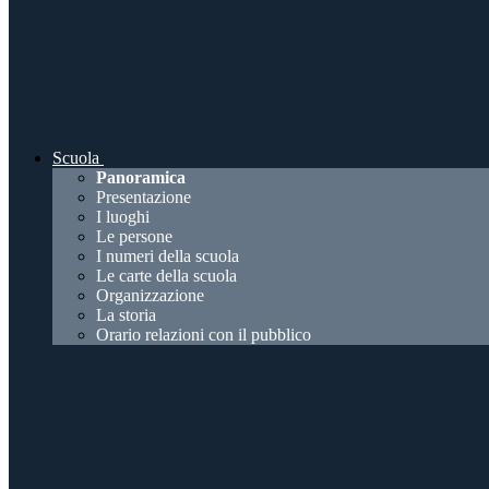
Scuola
Panoramica
Presentazione
I luoghi
Le persone
I numeri della scuola
Le carte della scuola
Organizzazione
La storia
Orario relazioni con il pubblico