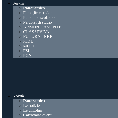
Servizi
Panoramica
Famiglie e studenti
Personale scolastico
Percorsi di studio
ARMONICAMENTE
CLASSEVIVA
FUTURA PNRR
ICDL
MLOL
FSL
PON
Novità
Panoramica
Le notizie
Le circolari
Calendario eventi