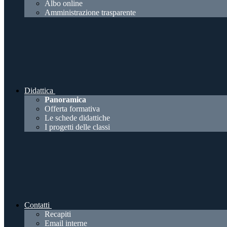
Albo online
Amministrazione trasparente
Didattica
Panoramica
Offerta formativa
Le schede didattiche
I progetti delle classi
Contatti
Recapiti
Email interne