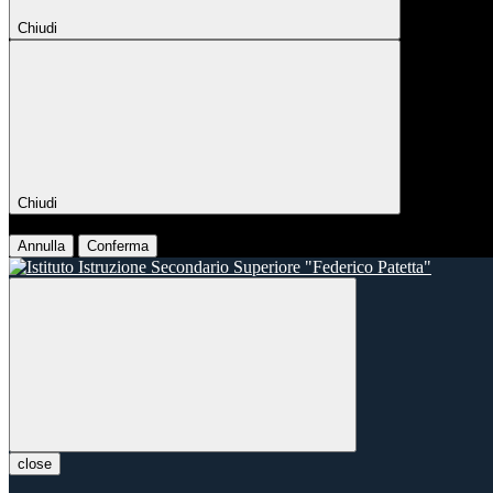
Chiudi
Chiudi
Conferma
Annulla
Conferma
close