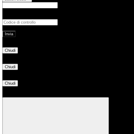
E-mail
Verrà inviato un messaggio all'indirizz
Non hai una e-mail associata al nome utente? Effettua il reset della password tram
E-mail inviata, si prega di controllare la casella di posta elettronica!
Errore
Chiudi
Successo
Chiudi
Informazione
Chiudi
Attendere...
Attendere il completamento dell'operazione...