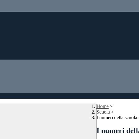
Home
>
Scuola
>
I numeri della scuola
I numeri dell