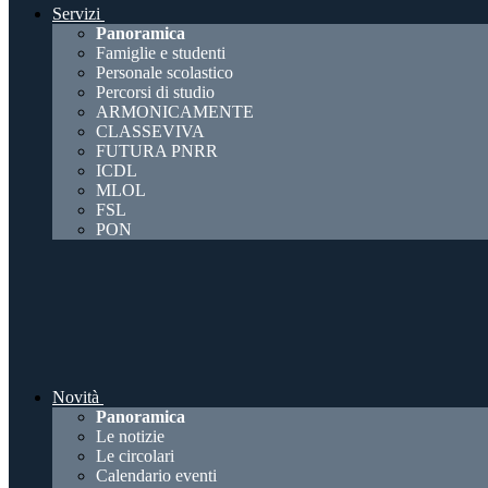
Servizi
Panoramica
Famiglie e studenti
Personale scolastico
Percorsi di studio
ARMONICAMENTE
CLASSEVIVA
FUTURA PNRR
ICDL
MLOL
FSL
PON
Novità
Panoramica
Le notizie
Le circolari
Calendario eventi