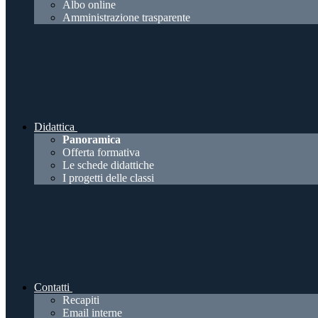
Albo online
Amministrazione trasparente
Didattica
Panoramica
Offerta formativa
Le schede didattiche
I progetti delle classi
Contatti
Recapiti
Email interne