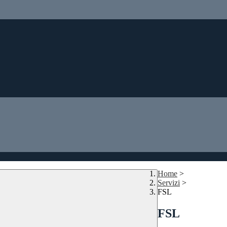
Home
>
Servizi
>
FSL
FSL