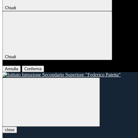
Chiudi
Chiudi
Conferma
Annulla
Conferma
close