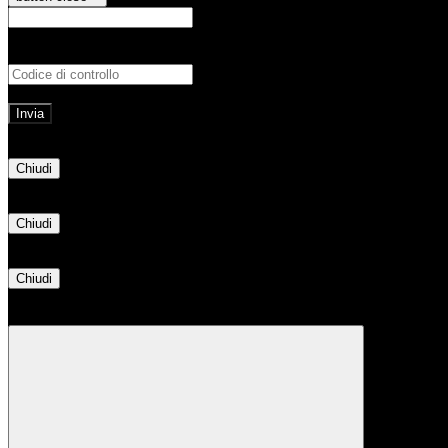
E-mail
Verrà inviato un messaggio all'indirizz
Non hai una e-mail associata al nome utente? Effettua il reset della password tram
E-mail inviata, si prega di controllare la casella di posta elettronica!
Errore
Chiudi
Successo
Chiudi
Informazione
Chiudi
Attendere...
Attendere il completamento dell'operazione...