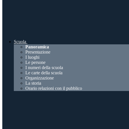
Scuola
Panoramica
Presentazione
I luoghi
Le persone
I numeri della scuola
Le carte della scuola
Organizzazione
La storia
Orario relazioni con il pubblico