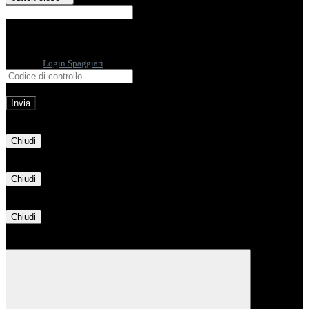
E-mail
Verrà inviato un messaggio
all'indirizzo indicato con le istruzioni necessarie.
Non hai una e-mail associata al nome utente? Effettua il reset della password
tramite la
Login Spaggiari
E-mail inviata, si prega di controllare la casella di posta elettronica!
Errore
Chiudi
Successo
Chiudi
Informazione
Chiudi
Attendere...
Attendere il completamento dell'operazione...