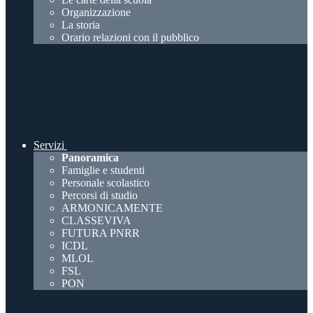
Organizzazione
La storia
Orario relazioni con il pubblico
Servizi
Panoramica
Famiglie e studenti
Personale scolastico
Percorsi di studio
ARMONICAMENTE
CLASSEVIVA
FUTURA PNRR
ICDL
MLOL
FSL
PON