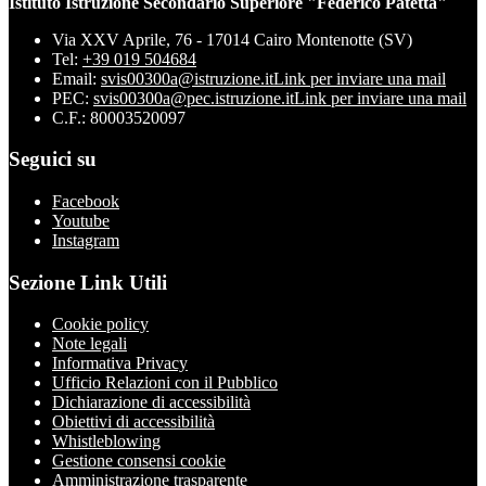
Istituto Istruzione Secondario Superiore "Federico Patetta"
Via XXV Aprile, 76 - 17014 Cairo Montenotte (SV)
Tel:
+39 019 504684
Email:
svis00300a@istruzione.it
Link per inviare una mail
PEC:
svis00300a@pec.istruzione.it
Link per inviare una mail
C.F.: 80003520097
Seguici su
Facebook
Youtube
Instagram
Sezione Link Utili
Cookie policy
Note legali
Informativa Privacy
Ufficio Relazioni con il Pubblico
Dichiarazione di accessibilità
Obiettivi di accessibilità
Whistleblowing
Gestione consensi cookie
Amministrazione trasparente