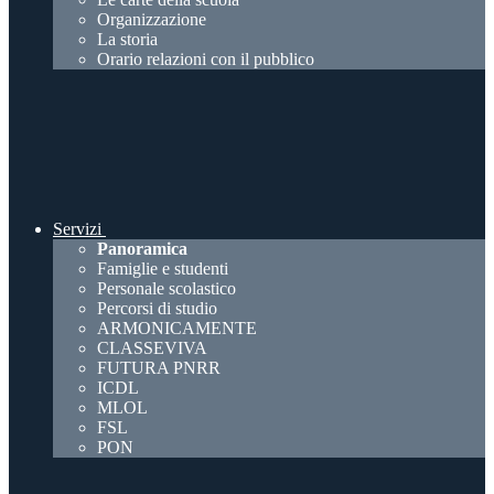
Organizzazione
La storia
Orario relazioni con il pubblico
Servizi
Panoramica
Famiglie e studenti
Personale scolastico
Percorsi di studio
ARMONICAMENTE
CLASSEVIVA
FUTURA PNRR
ICDL
MLOL
FSL
PON