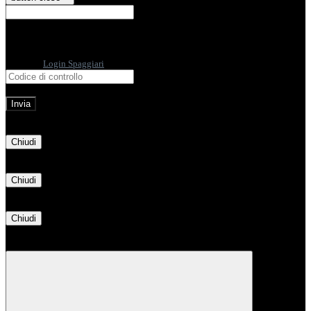
E-mail
Verrà inviato un messaggio
all'indirizzo indicato con le istruzioni necessarie.
Non hai una e-mail associata al nome utente? Effettua il reset della password
tramite la
Login Spaggiari
E-mail inviata, si prega di controllare la casella di posta elettronica!
Errore
Chiudi
Successo
Chiudi
Informazione
Chiudi
Attendere...
Attendere il completamento dell'operazione...