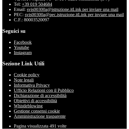
Tel:
+39 019 504684
Email:
svis00300a@istruzione.it
Link per inviare una mail
PEC:
svis00300a@pec.istruzione.it
Link per inviare una mail
C.F.: 80003520097
Seguici su
Facebook
Youtube
Instagram
Sezione Link Utili
Cookie policy
Note legali
Informativa Privacy
Ufficio Relazioni con il Pubblico
Dichiarazione di accessibilità
Obiettivi di accessibilità
Whistleblowing
Gestione consensi cookie
Amministrazione trasparente
Pagina visualizzata
491
volte