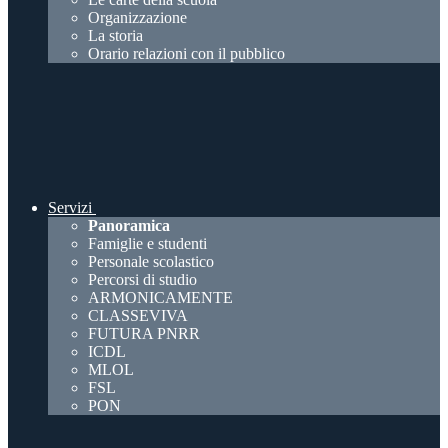
Organizzazione
La storia
Orario relazioni con il pubblico
Servizi
Panoramica
Famiglie e studenti
Personale scolastico
Percorsi di studio
ARMONICAMENTE
CLASSEVIVA
FUTURA PNRR
ICDL
MLOL
FSL
PON