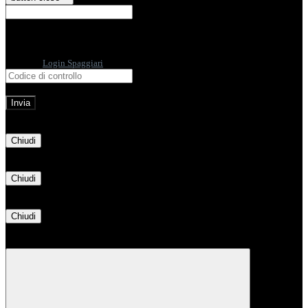
E-mail
Verrà inviato un messaggio
all'indirizzo indicato con le istruzioni necessarie.
Non hai una e-mail associata al nome utente? Effettua il reset della password
tramite la
Login Spaggiari
E-mail inviata, si prega di controllare la casella di posta elettronica!
Errore
Chiudi
Successo
Chiudi
Informazione
Chiudi
Attendere...
Attendere il completamento dell'operazione...