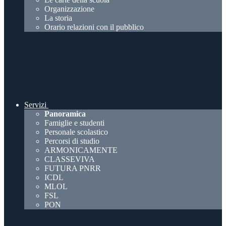
Organizzazione
La storia
Orario relazioni con il pubblico
Servizi
Panoramica
Famiglie e studenti
Personale scolastico
Percorsi di studio
ARMONICAMENTE
CLASSEVIVA
FUTURA PNRR
ICDL
MLOL
FSL
PON