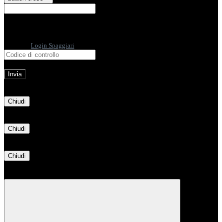
E-mail
Verrà inviato un messaggio
all'indirizzo indicato con le istruzioni necessarie.
Non hai una e-mail associata al nome utente? Effettua il reset della password
tramite la
Login Spaggiari
E-mail inviata, si prega di controllare la casella di posta elettronica!
Errore
Chiudi
Successo
Chiudi
Informazione
Chiudi
Attendere...
Attendere il completamento dell'operazione...