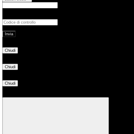
E-mail
Verrà inviato un messaggio all'indirizz
Non hai una e-mail associata al nome utente? Effettua il reset della password tram
E-mail inviata, si prega di controllare la casella di posta elettronica!
Errore
Chiudi
Successo
Chiudi
Informazione
Chiudi
Attendere...
Attendere il completamento dell'operazione...