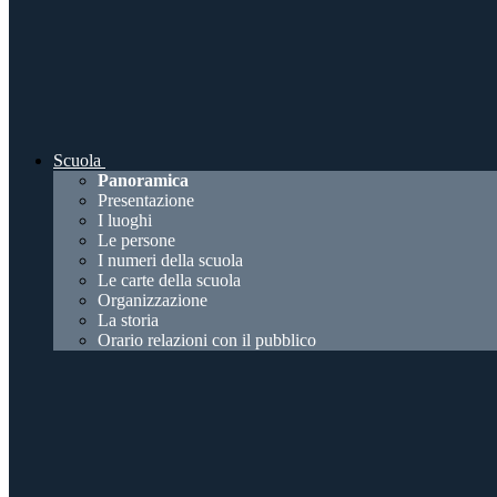
Scuola
Panoramica
Presentazione
I luoghi
Le persone
I numeri della scuola
Le carte della scuola
Organizzazione
La storia
Orario relazioni con il pubblico