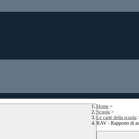
Home
>
Scuola
>
Le carte della scuola
RAV - Rapporto di au