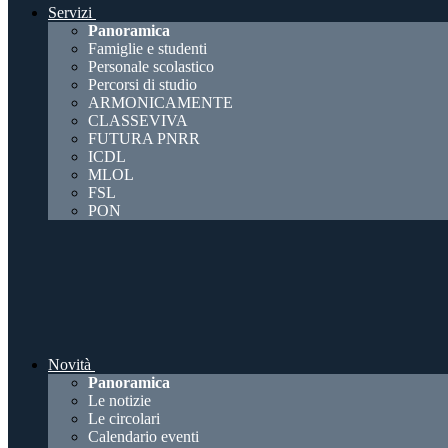
Servizi
Panoramica
Famiglie e studenti
Personale scolastico
Percorsi di studio
ARMONICAMENTE
CLASSEVIVA
FUTURA PNRR
ICDL
MLOL
FSL
PON
Novità
Panoramica
Le notizie
Le circolari
Calendario eventi