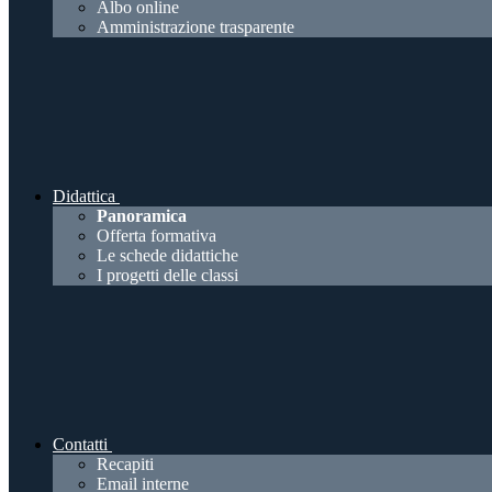
Albo online
Amministrazione trasparente
Didattica
Panoramica
Offerta formativa
Le schede didattiche
I progetti delle classi
Contatti
Recapiti
Email interne