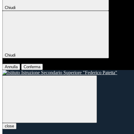
Chiudi
Chiudi
Conferma
Annulla
Conferma
close