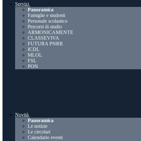
Servizi
Panoramica
Famiglie e studenti
Personale scolastico
Percorsi di studio
ARMONICAMENTE
CLASSEVIVA
FUTURA PNRR
ICDL
MLOL
FSL
PON
Novità
Panoramica
Le notizie
Le circolari
Calendario eventi