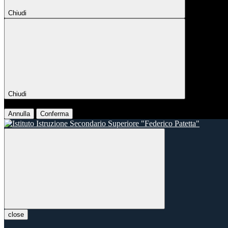
Chiudi
Chiudi
Conferma
Annulla
Conferma
close