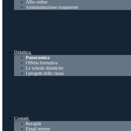
Albo online
Amministrazione trasparente
Didattica
Panoramica
Offerta formativa
Le schede didattiche
I progetti delle classi
Contatti
Recapiti
Email interne