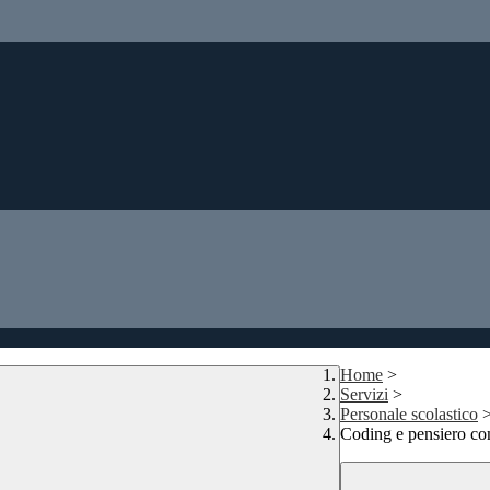
Home
>
Servizi
>
Personale scolastico
Coding e pensiero co