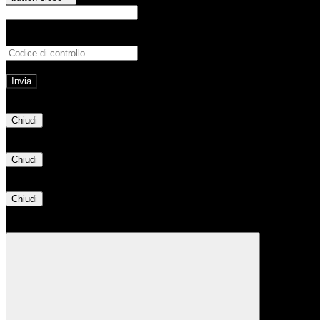
E-mail
Verrà inviato un messaggio all'indirizz
Non hai una e-mail associata al nome utente? Effettua il reset della password tram
E-mail inviata, si prega di controllare la casella di posta elettronica!
Errore
Chiudi
Successo
Chiudi
Informazione
Chiudi
Attendere...
Attendere il completamento dell'operazione...