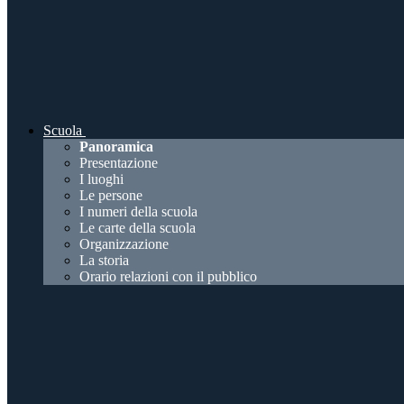
Scuola
Panoramica
Presentazione
I luoghi
Le persone
I numeri della scuola
Le carte della scuola
Organizzazione
La storia
Orario relazioni con il pubblico