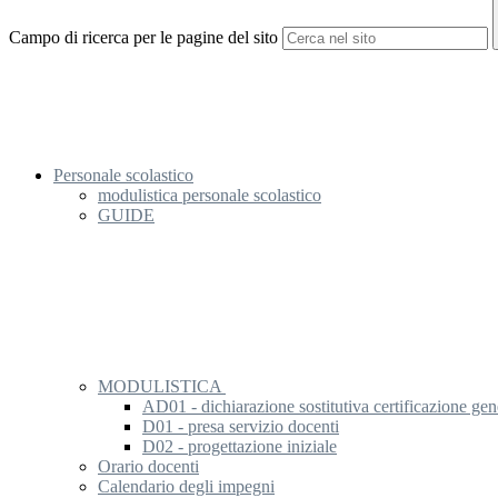
Campo di ricerca per le pagine del sito
Personale scolastico
modulistica personale scolastico
GUIDE
MODULISTICA
AD01 - dichiarazione sostitutiva certificazione gen
D01 - presa servizio docenti
D02 - progettazione iniziale
Orario docenti
Calendario degli impegni