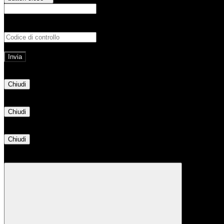
E-mail
Verrà inviato un messaggio all'indirizz
Non hai una e-mail associata al nome utente? Effettua il reset della password tram
E-mail inviata, si prega di controllare la casella di posta elettronica!
Errore
Chiudi
Successo
Chiudi
Informazione
Chiudi
Attendere...
Attendere il completamento dell'operazione...