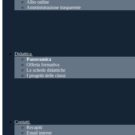
Albo online
Amministrazione trasparente
Didattica
Panoramica
Offerta formativa
Le schede didattiche
I progetti delle classi
Contatti
Recapiti
Email interne