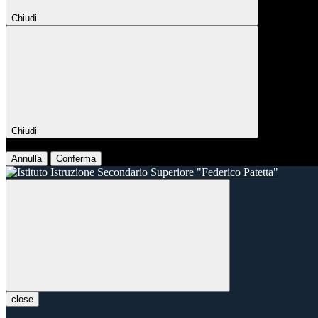
Chiudi
Chiudi
Conferma
Annulla
Conferma
close