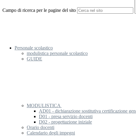
Campo di ricerca per le pagine del sito
Personale scolastico
modulistica personale scolastico
GUIDE
MODULISTICA
AD01 - dichiarazione sostitutiva certificazione gen
D01 - presa servizio docenti
D02 - progettazione iniziale
Orario docenti
Calendario degli impegni