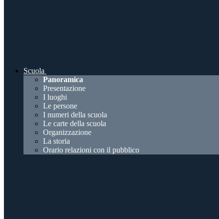
Scuola
Panoramica
Presentazione
I luoghi
Le persone
I numeri della scuola
Le carte della scuola
Organizzazione
La storia
Orario relazioni con il pubblico