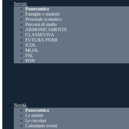
Servizi
Panoramica
Famiglie e studenti
Personale scolastico
Percorsi di studio
ARMONICAMENTE
CLASSEVIVA
FUTURA PNRR
ICDL
MLOL
FSL
PON
Novità
Panoramica
Le notizie
Le circolari
Calendario eventi