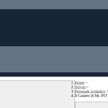
Home
>
Servizi
>
Personale scolastico
Il Galateo di Mr. 