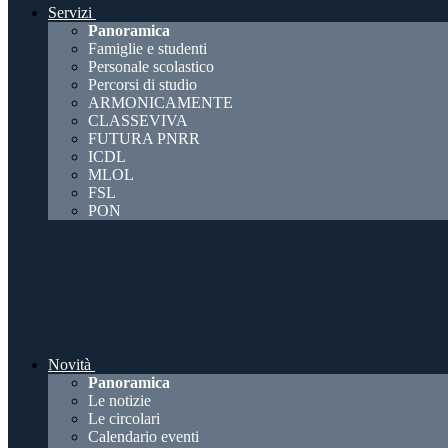
Servizi
Panoramica
Famiglie e studenti
Personale scolastico
Percorsi di studio
ARMONICAMENTE
CLASSEVIVA
FUTURA PNRR
ICDL
MLOL
FSL
PON
Novità
Panoramica
Le notizie
Le circolari
Calendario eventi