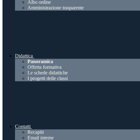
Albo online
Amministrazione trasparente
Didattica
Panoramica
Offerta formativa
Le schede didattiche
I progetti delle classi
Contatti
Recapiti
Email interne