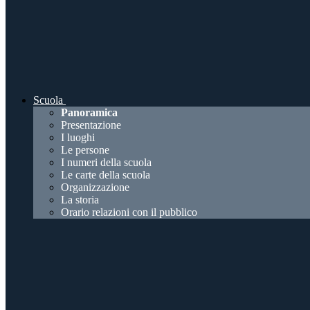
Scuola
Panoramica
Presentazione
I luoghi
Le persone
I numeri della scuola
Le carte della scuola
Organizzazione
La storia
Orario relazioni con il pubblico