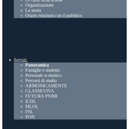
Organizzazione
La storia
Orario relazioni con il pubblico
Servizi
Panoramica
Famiglie e studenti
Personale scolastico
Percorsi di studio
ARMONICAMENTE
CLASSEVIVA
FUTURA PNRR
ICDL
MLOL
FSL
PON