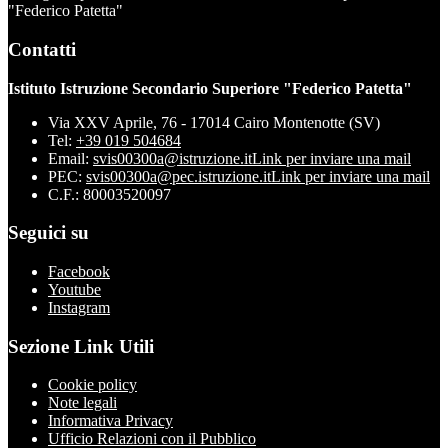
"Federico Patetta"
Contatti
Istituto Istruzione Secondario Superiore "Federico Patetta"
Via XXV Aprile, 76 - 17014 Cairo Montenotte (SV)
Tel:
+39 019 504684
Email:
svis00300a@istruzione.it
Link per inviare una mail
PEC:
svis00300a@pec.istruzione.it
Link per inviare una mail
C.F.: 80003520097
Seguici su
Facebook
Youtube
Instagram
Sezione Link Utili
Cookie policy
Note legali
Informativa Privacy
Ufficio Relazioni con il Pubblico