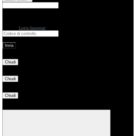
E-mail
Verrà inviato un messaggio
all'indirizzo indicato con le istruzioni necessarie.
Non hai una e-mail associata al nome utente? Effettua il reset della password
tramite la
Login Spaggiari
E-mail inviata, si prega di controllare la casella di posta elettronica!
Errore
Chiudi
Successo
Chiudi
Informazione
Chiudi
Attendere...
Attendere il completamento dell'operazione...