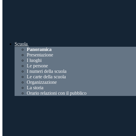
Scuola
Panoramica
Presentazione
I luoghi
Le persone
I numeri della scuola
Le carte della scuola
Organizzazione
La storia
Orario relazioni con il pubblico