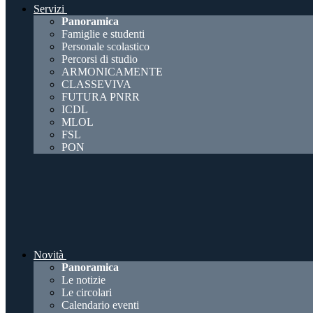
Servizi
Panoramica
Famiglie e studenti
Personale scolastico
Percorsi di studio
ARMONICAMENTE
CLASSEVIVA
FUTURA PNRR
ICDL
MLOL
FSL
PON
Novità
Panoramica
Le notizie
Le circolari
Calendario eventi