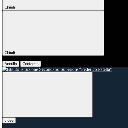
Chiudi
Chiudi
Conferma
Annulla
Conferma
close