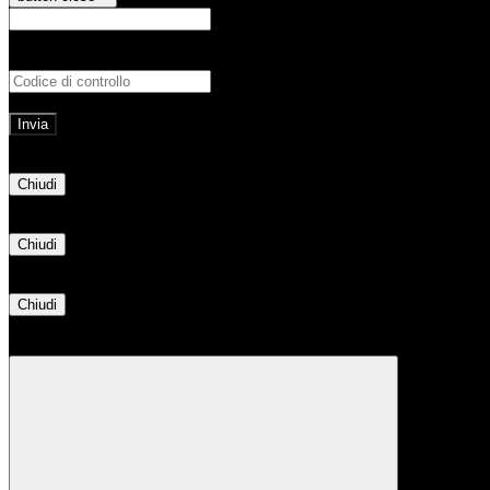
E-mail
Verrà inviato un messaggio all'indirizz
Non hai una e-mail associata al nome utente? Effettua il reset della password tram
E-mail inviata, si prega di controllare la casella di posta elettronica!
Errore
Chiudi
Successo
Chiudi
Informazione
Chiudi
Attendere...
Attendere il completamento dell'operazione...