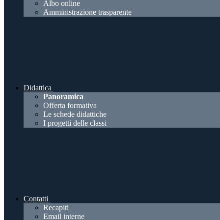
Albo online
Amministrazione trasparente
Didattica
Panoramica
Offerta formativa
Le schede didattiche
I progetti delle classi
Contatti
Recapiti
Email interne